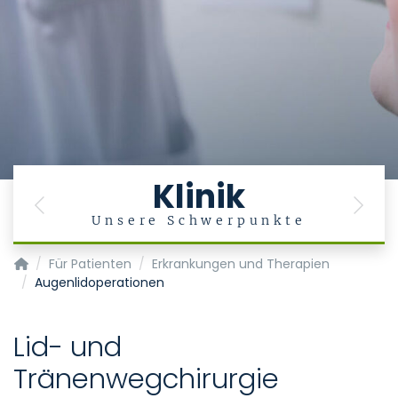
Klinik
Previous
Next
g
Unsere Schwerpunkte
Klinik für Augenheilkunde
Für Patienten
Erkrankungen und Therapien
Augenlidoperationen
Lid- und
Tränenwegchirurgie