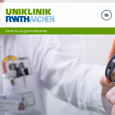
Ga naar navigatie
Klinik für Augenheilkunde