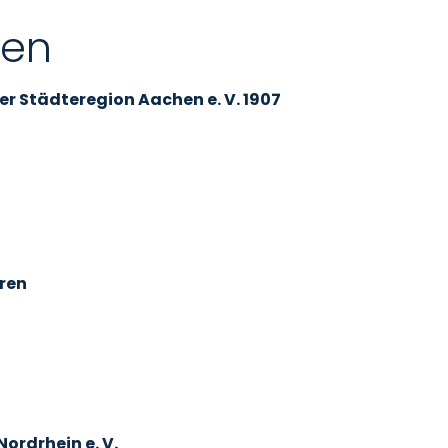
pen
r Städteregion Aachen e. V. 1907
ren
ordrhein e. V.