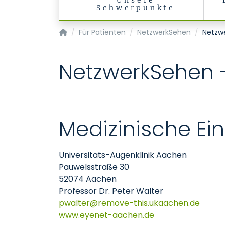
Unsere
Schwerpunkte
Klinik für Augenheilkunde
Für Patienten
NetzwerkSehen
Netzwe
NetzwerkSehen -
Medizinische Ei
Universitäts-Augenklinik Aachen
Pauwelsstraße 30
52074 Aachen
Professor Dr. Peter Walter
pwalter
remove-this.ukaachen
de
www.eyenet-aachen.de