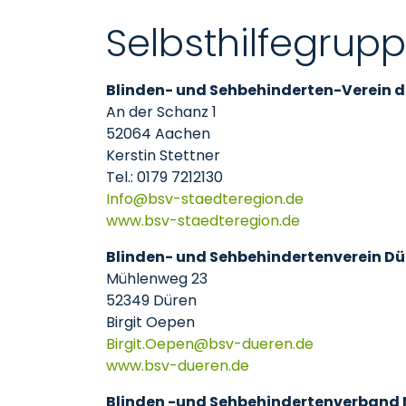
Selbsthilfegrup
Blinden- und Sehbehinderten-Verein de
An der Schanz 1
52064 Aachen
Kerstin Stettner
Tel.: 0179 7212130
Info
bsv-staedteregion
de
www.bsv-staedteregion.de
Blinden- und Sehbehindertenverein Dü
Mühlenweg 23
52349 Düren
Birgit Oepen
Birgit.Oepen
bsv-dueren
de
www.bsv-dueren.de
Blinden -und Sehbehindertenverband N