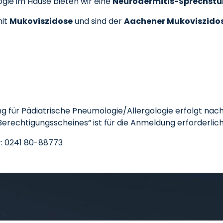
ogie im Hause bieten wir eine
Neurodermitis-Sprechst
mit
Mukoviszidose
und sind der
Aachener Mukoviszidos
lung für Pädiatrische Pneumologie/Allergologie erfolgt na
-Berechtigungsscheines“ ist für die Anmeldung erforderlich
: 0241 80-88773