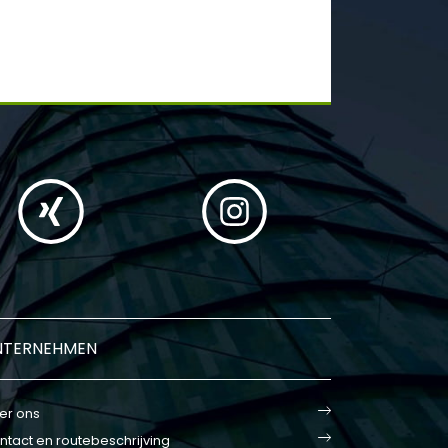
NTERNEHMEN
er ons
ntact en routebeschrijving