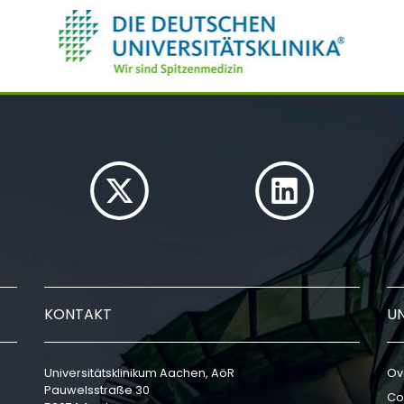
KONTAKT
U
Universitätsklinikum Aachen, AöR
Ov
Pauwelsstraße 30
Co