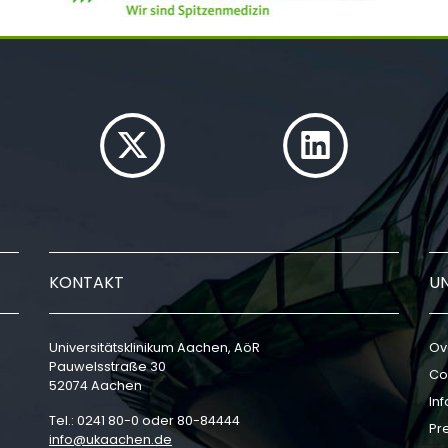
KONTAKT
U
Universitätsklinikum Aachen, AöR
Ov
Pauwelsstraße 30
Co
52074 Aachen
In
Tel.: 0241 80-0 oder 80-84444
Pr
info
ukaachen
de