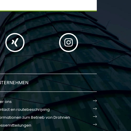
NTERNEHMEN
er ons
ntact en routebeschrijving
formationen zum Betrieb von Drohnen
essemitteilungen