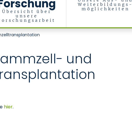
Forschung
Unsere Aus- un
Weiterbildungs
möglichkeiten
Übersicht über
unsere
Forschungsarbeit
zelltransplantation
Stammzell- und
ansplantation
ie
hier
.