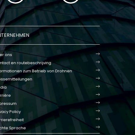
NTERNEHMEN
er ons
ntact en routebeschrijving
formationen zum Betrieb von Drohnen
essemitteilungen
dia
rrière
pressum
vacy Policy
rierefreiheit
ichte Sprache