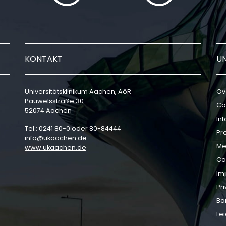
KONTAKT
U
Universitätsklinikum Aachen, AöR
Ov
Pauwelsstraße 30
Co
52074 Aachen
In
Tel.: 0241 80-0 oder 80-84444
Pr
info
ukaachen
de
Me
www.ukaachen.de
Ca
Im
Pri
Bar
Le