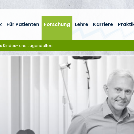
k
Für Patienten
Forschung
Lehre
Karriere
Prakti
es Kindes- und Jugendalters