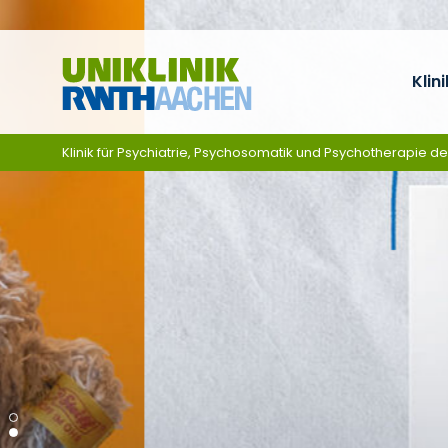
Ga naar navigatie
Klini
Klinik für Psychiatrie, Psychosomatik und Psychotherapie d