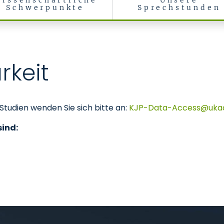
issenschaftliche
Unsere
Schwerpunkte
Sprechstunden
ychotherapie des Kindes- und Jugendalters
rkeit
Studien wenden Sie sich bitte an:
KJP-Data-Access
uka
sind: