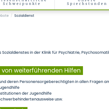
issenschaftliche
Unsere
Schwerpunkte
Sprechstunden
ychotherapie des Kindes- und Jugendalters
ebote
Sozialdienst
ozialdienstes in der Klinik für Psychiatrie, Psychosomat
 von weiterführenden Hilfen
und deren Personensorgeberechtigten in allen Fragen am
ugendhilfe
titutionen der Jugendhilfe
, Schwerbehindertenausweise usw.