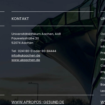
KONTAKT
U
Universitätsklinikum Aachen, AöR
Ov
Pauwelsstraße 30
Co
52074 Aachen
In
Tel.: 0241 80-0 oder 80-84444
Pr
info
ukaachen
de
Me
www.ukaachen.de
Ca
Im
Pri
Bar
Le
WWW.APROPOS-GESUND.DE
W