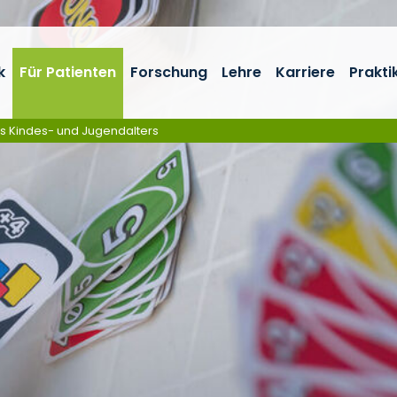
k
Für Patienten
Forschung
Lehre
Karriere
Prakti
es Kindes- und Jugendalters