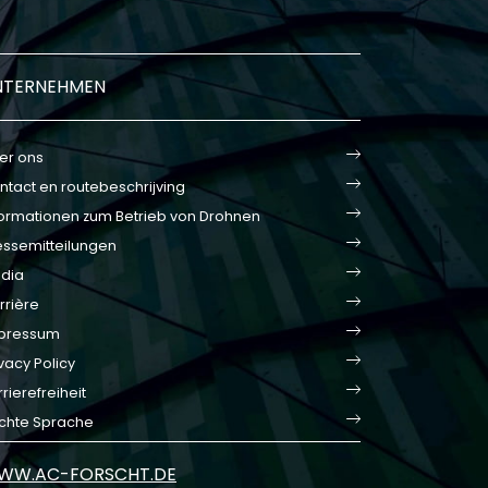
NTERNEHMEN
er ons
ntact en routebeschrijving
formationen zum Betrieb von Drohnen
essemitteilungen
dia
rrière
pressum
vacy Policy
rierefreiheit
ichte Sprache
WW.AC-FORSCHT.DE