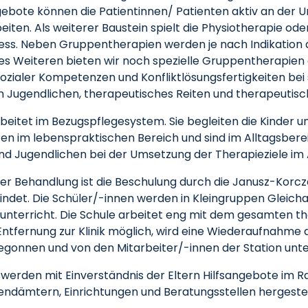
bote können die Patientinnen/ Patienten aktiv an der U
iten. Als weiterer Baustein spielt die Physiotherapie o
zess. Neben Gruppentherapien werden je nach Indikation 
s Weiteren bieten wir noch spezielle Gruppentherapien an
g sozialer Kompetenzen und Konfliktlösungsfertigkeiten bei
n Jugendlichen, therapeutisches Reiten und therapeutisch
beitet im Bezugspflegesystem. Sie begleiten die Kinder u
ten im lebenspraktischen Bereich und sind im Alltagsber
 und Jugendlichen bei der Umsetzung der Therapieziele im A
rer Behandlung ist die Beschulung durch die Janusz-Korcza
ndet. Die Schüler/-innen werden in Kleingruppen Gleichal
elunterricht. Die Schule arbeitet eng mit dem gesamten
 Entfernung zur Klinik möglich, wird eine Wiederaufnahme
gonnen und von den Mitarbeiter/-innen der Station unter
 werden mit Einverständnis der Eltern Hilfsangebote im R
ndämtern, Einrichtungen und Beratungsstellen hergestel