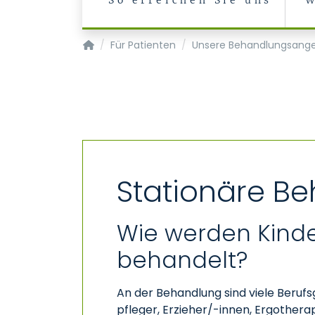
So erreichen Sie uns
W
Klinik für Psychiatrie, Psychosomatik und Ps
Für Patienten
Unsere Behandlungsang
Stationäre B
Wie werden Kinde
behandelt?
An der Behandlung sind viele Beruf
pfleger, Erzieher/-innen, Ergothe