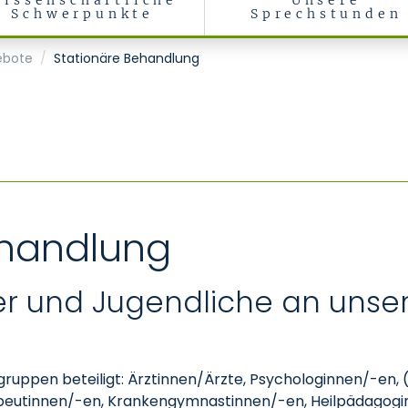
issenschaftliche
Unsere
Schwerpunkte
Sprechstunden
ychotherapie des Kindes- und Jugendalters
ebote
Stationäre Behandlung
ehandlung
r und Jugendliche an unsere
sgruppen beteiligt: Ärztinnen/Ärzte, Psychologinnen/-en
rapeutinnen/-en, Krankengymnastinnen/-en, Heilpädagog