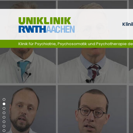
Ga naar navigatie
Klini
Klinik für Psychiatrie, Psychosomatik und Psychotherapie d