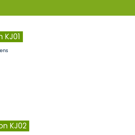
n KJ01
kens
on KJ02