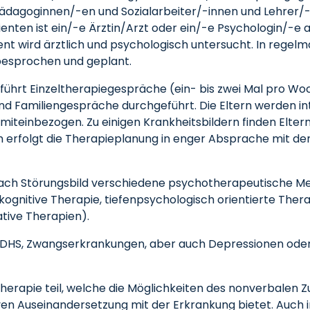
ädagoginnen/-en und Sozialarbeiter/-innen und Lehrer/-
ienten ist ein/-e Ärztin/Arzt oder ein/-e Psychologin/-e 
tient wird ärztlich und psychologisch untersucht. In re
besprochen und geplant.
 führt Einzeltherapiegespräche (ein- bis zwei Mal pro W
nd Familiengespräche durchgeführt. Die Eltern werden in
en miteinbezogen. Zu einigen Krankheitsbildern finden Elte
 erfolgt die Therapieplanung in enger Absprache mit de
nach Störungsbild verschiedene psychotherapeutische Me
ognitive Therapie, tiefenpsychologisch orientierte Thera
tive Therapien).
 ADHS, Zwangserkrankungen, aber auch Depressionen ode
herapie teil, welche die Möglichkeiten des nonverbalen 
iven Auseinandersetzung mit der Erkrankung bietet. Auc