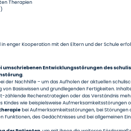
gten Therapien
t)
d in enger Kooperation mit den Eltern und der Schule erf
bei umschriebenen Entwicklungsstörungen des schulis
enstörung
.
 bei der Nachhilfe – um das Aufholen der aktuellen schuli
von Basiswissen und grundlegenden Fertigkeiten. Inhalte
cht-zählende Rechenstrategien oder das Verständnis mehr
des Kindes wie beispielsweise Aufmerksamkeitsstörungen
therapie
bei Aufmerksamkeitsstörungen, bei Störungen d
en Funktionen, des Gedächtnisses und bei allgemeinen Ein
ng der Patienten
, um mit ihnen die weiteren Fördermaß