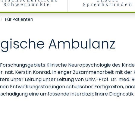
issenschaftliche
Unsere
Schwerpunkte
Sprechstunden
ychotherapie des Kindes- und Jugendalters
Für Patienten
ogische Ambulanz
d Forschungsgebiets Klinische Neuropsychologie des Kinde
er. nat. Kerstin Konrad. In enger Zusammenarbeit mit der K
ers unter Leitung unter Leitung von Univ.-Prof. Dr. med.
en Entwicklungsstörungen schulischer Fertigkeiten, nac
rnschädigung eine umfassende interdisziplinäre Diagnost