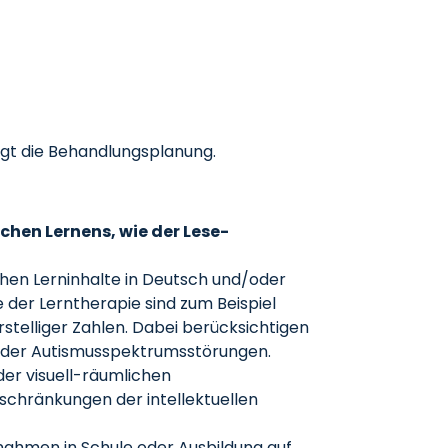
olgt die Behandlungsplanung.
chen Lernens, wie der Lese-
schen Lerninhalte in Deutsch und/oder
 der Lerntherapie sind zum Beispiel
stelliger Zahlen. Dabei berücksichtigen
 oder Autismusspektrumsstörungen.
er visuell-räumlichen
schränkungen der intellektuellen
nahmen in Schule oder Ausbildung auf