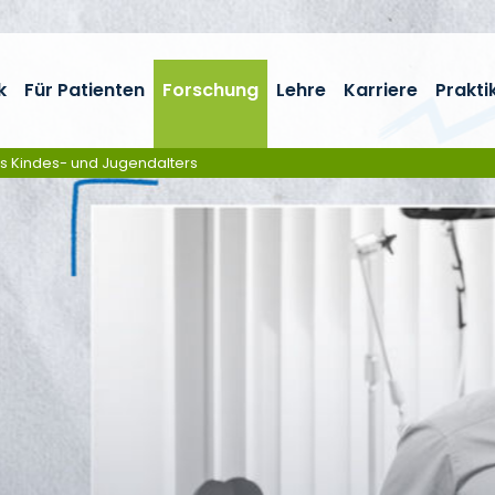
k
Für Patienten
Forschung
Lehre
Karriere
Prakti
es Kindes- und Jugendalters