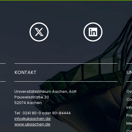
KONTAKT
U
Universitätsklinikum Aachen, AöR
Ov
Pauwelsstraße 30
Co
52074 Aachen
In
Tel.: 0241 80-0 oder 80-84444
Pr
info
ukaachen
de
Me
www.ukaachen.de
Ca