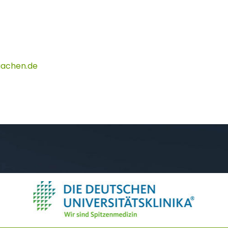
aachen
de