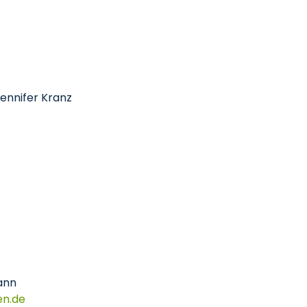
 Jennifer Kranz
ann
en
de