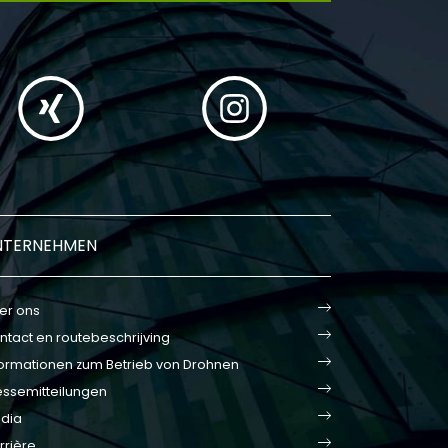
NTERNEHMEN
er ons
ntact en routebeschrijving
formationen zum Betrieb von Drohnen
essemitteilungen
dia
rrière