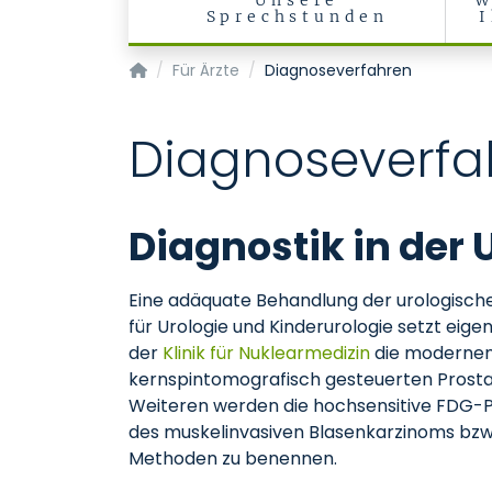
Unsere
W
Sprechstunden
Klinik für Urologie und Kinderurologie
Für Ärzte
Diagnoseverfahren
Diagnoseverfa
Diagnostik in der
Eine adäquate Behandlung der urologischen
für Urologie und Kinderurologie setzt eig
der
Klinik für Nuklearmedizin
die modernen 
kernspintomografisch gesteuerten Prostat
Weiteren werden die hochsensitive FDG-P
des muskelinvasiven Blasenkarzinoms bzw
Methoden zu benennen.