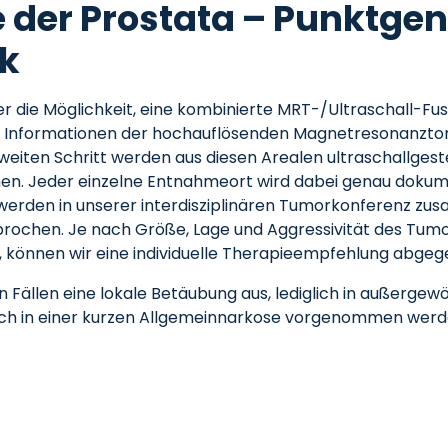
e der Prostata – Punktge
ik
ber die Möglichkeit, eine kombinierte MRT-/Ultraschall-Fu
en Informationen der hochauflösenden Magnetresonanzto
m zweiten Schritt werden aus diesen Arealen ultraschallg
men. Jeder einzelne Entnahmeort wird dabei genau dokume
werden in unserer interdisziplinären Tumorkonferenz zu
ochen. Je nach Größe, Lage und Aggressivität des Tumo
, können wir eine individuelle Therapieempfehlung abgeg
en Fällen eine lokale Betäubung aus, lediglich in außerge
uch in einer kurzen Allgemeinnarkose vorgenommen werd