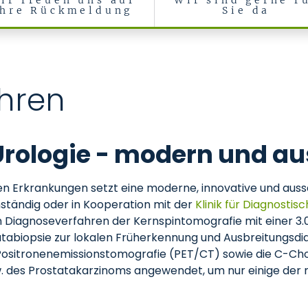
ir freuen uns auf
Wir sind gerne f
Ihre Rückmeldung
Sie da
hren
 Urologie - modern und a
 Erkrankungen setzt eine moderne, innovative und aussag
enständig oder in Kooperation mit der
Klinik für Diagnostis
Diagnoseverfahren der Kernspintomografie mit einer 3.0
abiopsie zur lokalen Früherkennung und Ausbreitungsdia
ositronenemissionstomografie (PET/CT) sowie die C-Cho
. des Prostatakarzinoms angewendet, um nur einige der