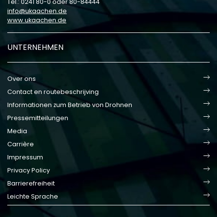
Tel.: 0241 80-0 oder 80-84444
info
ukaachen
de
www.ukaachen.de
UNTERNEHMEN
Over ons
Contact en routebeschrijving
Informationen zum Betrieb von Drohnen
Pressemitteilungen
Media
Carrière
Impressum
Privacy Policy
Barrierefreiheit
Leichte Sprache