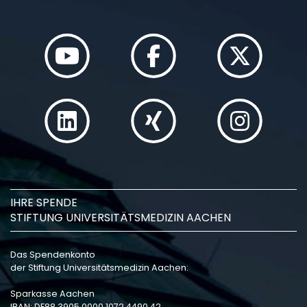
13
Freitag, 13.11.2026, 13:00 bis 19:00 Uhr
undSamstag, 14.11.2026, 08:00 bis 16:
november
Uhr
Fortbildungsveranstalt
Curriculum Ästhetisch
Zahnmedizin
15
Sonntag, 15.11.2026, 08:00 bis 12:00 U
IHRE SPENDE
Fortbildungsveranstalt
STIFTUNG UNIVERSITÄTSMEDIZIN AACHEN
november
Praktischer Fotokurs n
Richtlinien der DGÄZ
Das Spendenkonto
der Stiftung Universitätsmedizin Aachen:
Sparkasse Aachen
IBAN: DE88 3905 0000 1072 4490 42