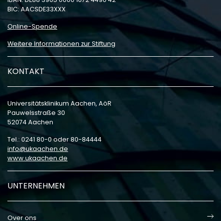
21
Samstag, 21.11.2026, 09:00 bis 17:00 
BIC: AACSDE33XXX
Fortbildungsveranstalt
Online-Spende
november
Compactserie Ästhetis
Weitere Informationen zur Stiftung
Implantologie
KONTAKT
Universitätsklinikum Aachen, AöR
Pauwelsstraße 30
52074 Aachen
Tel.: 0241 80-0 oder 80-84444
info
ukaachen
de
www.ukaachen.de
UNTERNEHMEN
Over ons