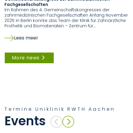
Fachgesellschaften
Wi
Im Rahmen des 4. Gemeinschaftskongresses der
F
zahnmedizinischen Fachgesellschaften Anfang November
Za
2025 in Berlin konnte das Team der Klinik für Zahnärztliche
ih
Prothetik und Biomaterialien – Zentrum für…
Lees meer
More news
Termine Uniklinik RWTH Aachen
Events