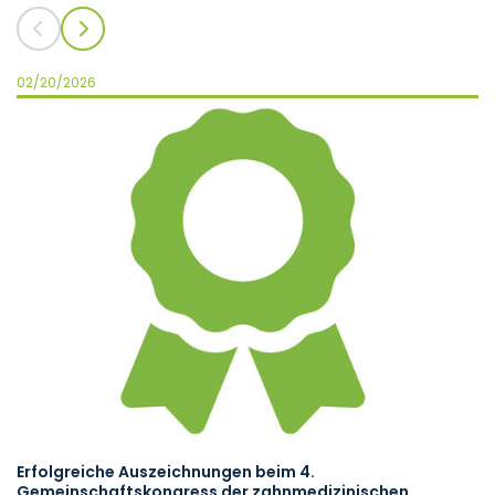
02/20/2026
07
Erfolgreiche Auszeichnungen beim 4.
M
Gemeinschaftskongress der zahnmedizinischen
üb