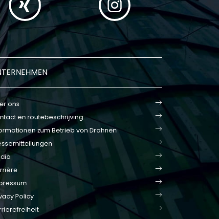
NTERNEHMEN
er ons
ntact en routebeschrijving
formationen zum Betrieb von Drohnen
essemitteilungen
dia
rrière
pressum
vacy Policy
rierefreiheit