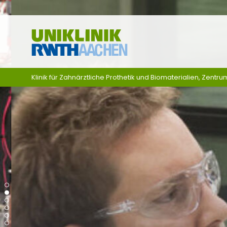
Ga naar navigatie
Klinik für Zahnärztliche Prothetik und Biomaterialien, Zentru