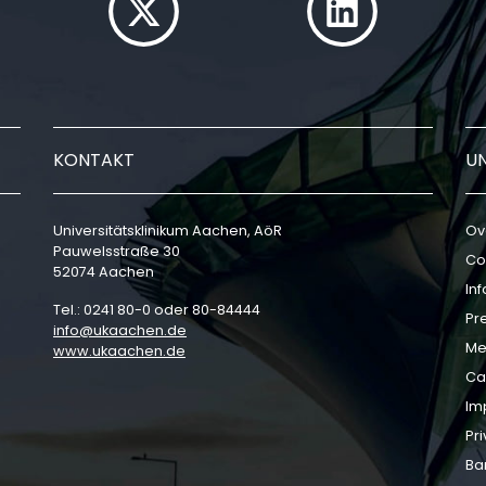
KONTAKT
U
Universitätsklinikum Aachen, AöR
Ov
Pauwelsstraße 30
Co
52074 Aachen
In
Tel.: 0241 80-0 oder 80-84444
Pr
info
ukaachen
de
Me
www.ukaachen.de
Ca
Im
Pri
Bar