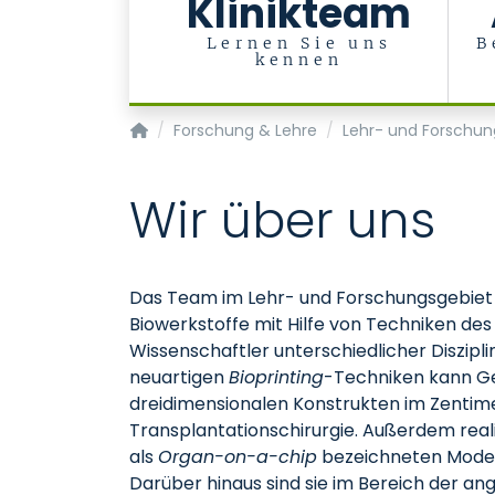
Klinikteam
Lernen Sie uns
B
kennen
Klinik für Zahnärztliche Prothetik und Biomat
Forschung & Lehre
Lehr- und Forschun
Wir über uns
Das Team im Lehr- und Forschungsgebie
Biowerkstoffe mit Hilfe von Techniken de
Wissenschaftler unterschiedlicher Diszip
neuartigen
Bioprinting
-Techniken kann Ge
dreidimensionalen Konstrukten im Zentim
Transplantationschirurgie. Außerdem reali
als
Organ-on-a-chip
be­zeichneten Model
Darüber hinaus sind sie im Bereich der a