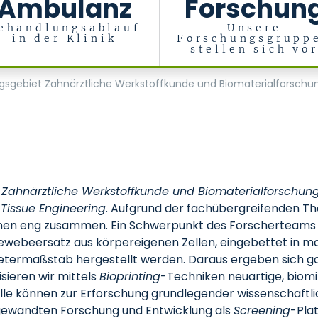
Ambulanz
Forschun
ehandlungsablauf
Unsere
in der Klinik
Forschungsgrupp
stellen sich vo
erialien, Zentrum für Implantologie
gsgebiet Zahnärztliche Werkstoffkunde und Biomaterialforschu
t
Zahnärztliche Werkstoffkunde und Biomaterialfor­schun
s
Tissue En­gineering
. Aufgrund der fachübergreifenden T
linen eng zusammen. Ein Schwerpunkt des Forscherteams 
webeersatz aus körpereigenen Zellen, eingebettet in m
etermaßstab hergestellt werden. Daraus ergeben sich gan
sieren wir mittels
Bioprinting
-Techniken neuartige, biom
le können zur Erforschung grundlegender wissenschaftli
ngewandten Forschung und Entwicklung als
Screening
-Pla