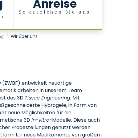
g
Anreise
So erreichen Sie uns
en
r
ng
Wir über uns
g
(ZWBF) entwickelt neuartige
hematik arbeiten in unserem Team
ist das 3D
Tissue Engineering
. Mit
aßgeschneiderte Hydrogele, in Form von
z neue Möglichkeiten für die
imetische 3D
In-vitro
-Modelle. Diese auch
cher Fragestellungen genutzt werden.
ttform für neue Medikamente von großem