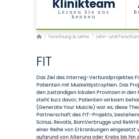
Klinikteam
Lernen Sie uns
B
kennen
Klinik für Zahnärztliche Prothetik und Biomat
Forschung & Lehre
Lehr- und Forschun
FIT
Das Ziel des Interreg-Verbundprojektes FI
Patienten mit Muskeldystrophien. Das Pro
den zuständigen lokalen Provinzen in den
steht kurz davor, Patienten wirksam beh
(Generate Your Muscle) war es, diese Ther
Partnerschaft des FIT-Projekts, bestehend
Scinus, Revatis, BamVerbrugge und ReWrit
einer Reihe von Erkrankungen eingesetz
aufgrund von Alterung oder Krebs bis hi