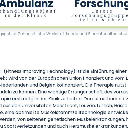
Ambulanz
Forschun
ehandlungsablauf
Unsere
in der Klinik
Forschungsgrupp
stellen sich vo
erialien, Zentrum für Implantologie
gsgebiet Zahnärztliche Werkstoffkunde und Biomaterialforschu
T (Fitness Improving Technology) ist die Einführung eine
jekt wird von der Europäischen Union finanziert und vo
 Niederlanden und Belgien kofinanziert. Die Therapie nut
andeln zu können. Eine wichtige Errungenschaft des vor
apie erstmalig in der Klinik zu testen. Darauf aufbauend
 aus den Universitäten Maastricht, Leuven, Lüttich, Hass
e, eine optimierte Muskelstammzelltechnologie entwickel
t werden, von seltenen genetischen Muskelerkrankunge
n zu Sportverletzungen und auch Herzmuskelerkrankungen.