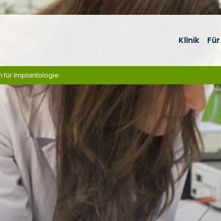
Klinik
Für
m für Implantologie