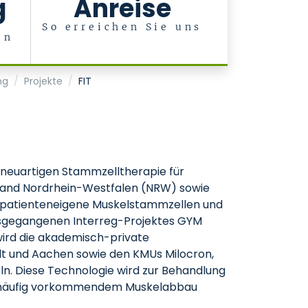
g
Anreise
So erreichen Sie uns
en
r
ng
Projekte
FIT
r neuartigen Stammzelltherapie für
m Land Nordrhein-Westfalen (NRW) sowie
zt patienteneigene Muskelstammzellen und
ausgegangenen Interreg-Projektes GYM
 wird die akademisch-private
elt und Aachen sowie den KMUs Milocron,
n. Diese Technologie wird zur Behandlung
n, häufig vorkommendem Muskelabbau