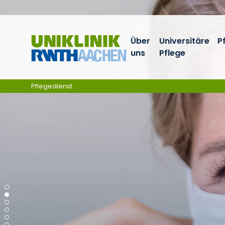
Ga naar navigatie
Über
Universitäre
P
uns
Pflege
Pflegedienst