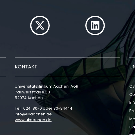
KONTAKT
U
Universitätsklinikum Aachen, AöR
Ov
Pauwelsstraße 30
Co
52074 Aachen
In
Tel.: 0241 80-0 oder 80-84444
Pr
info
ukaachen
de
Me
www.ukaachen.de
Ca