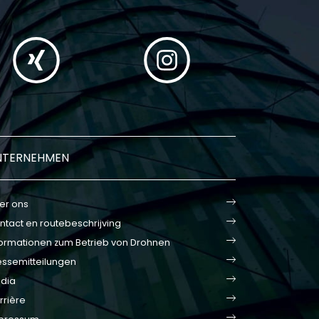
NTERNEHMEN
er ons
ntact en routebeschrijving
formationen zum Betrieb von Drohnen
essemitteilungen
dia
rrière