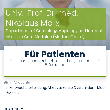
Univ.-Prof. Dr. med.
Nikolaus Marx
Department of Cardiology, Angiology and Internal
Intensive Care Medicine (Medical Clinic I)
Für Patienten
Bei uns sind Sie in guten
U
Previous
Next
Händen
en
Klinik für Kardiologie, Angiologie und Internistische Intensivme
All events
Mittwochsfortbildung: Mikrovaskuläre Dysfunktion | Med.
I/Med. V
06/11/2025