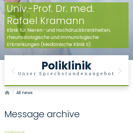
Univ.-Prof. Dr. med.
Rafael Kramann
Klinik für Nieren- und Hochdruckkrankheiten,
rheumatologische und immunologische
Erkrankungen (Medizinische Klinik II)
Poliklinik
Previous
Next
n
Unser Sprechstundenangebot
Klinik für Nieren- und Hochdruckkrankheiten, rheumatologis
All news
Message archive
07/15/2026