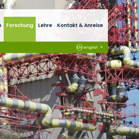
n
Forschung
Lehre
Kontakt & Anreise
EN
english