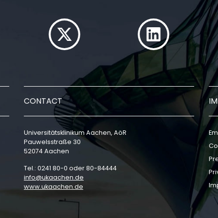
CONTACT
I
Universitätsklinikum Aachen, AöR
Em
Pauwelsstraße 30
Co
52074 Aachen
Pr
Tel.: 0241 80-0 oder 80-84444
Pri
info
ukaachen
de
Im
www.ukaachen.de