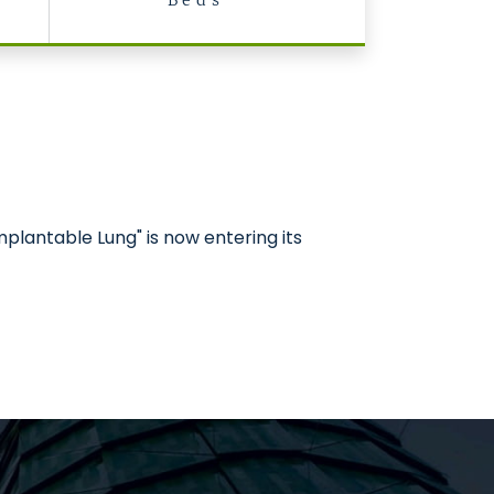
Beds
plantable Lung" is now entering its