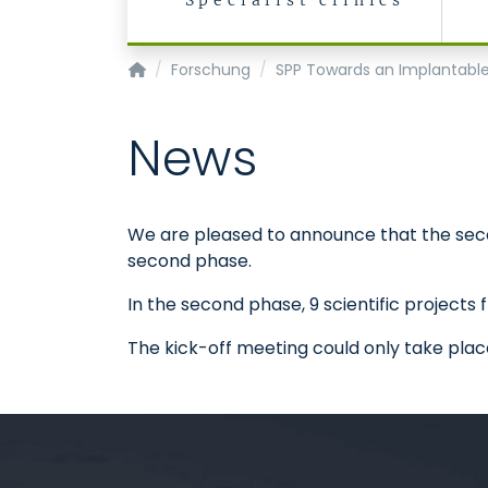
Specialist clinics
Klinik für Anästhesiologie
Forschung
SPP Towards an Implantabl
News
We are pleased to announce that the secon
second phase.
In the second phase, 9 scientific projects
The kick-off meeting could only take plac