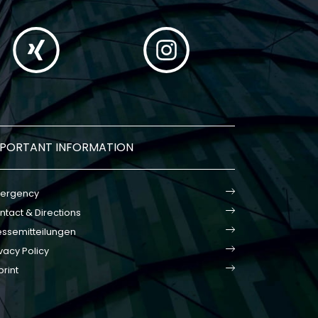
MPORTANT INFORMATION
ergency
ntact & Directions
essemitteilungen
vacy Policy
print