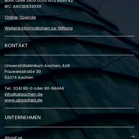
IBAN: DE88 3905 0000 1072 4490 42
BIC: AACSDE33XXX
Online-Spende
Weitere Informationen zur Stiftung
KONTAKT
Universitätsklinikum Aachen, AöR
Pauwelsstraße 30
52074 Aachen
Tel.: 0241 80-0 oder 80-84444
info
ukaachen
de
www.ukaachen.de
UNTERNEHMEN
About us