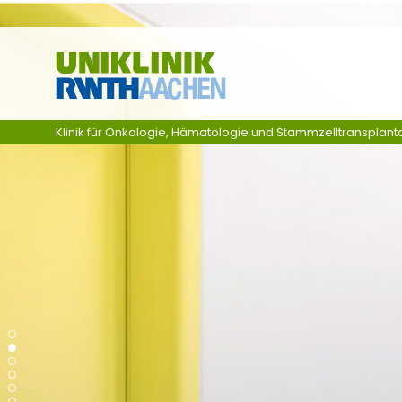
Skip navigation
Klinik für Onkologie, Hämatologie und Stammzelltransplantat