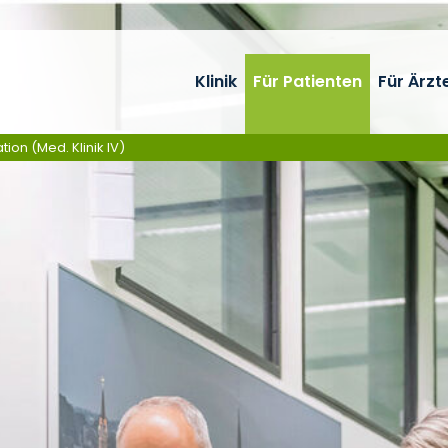
Klinik
Für Patienten
Für Ärzt
ion (Med. Klinik IV)