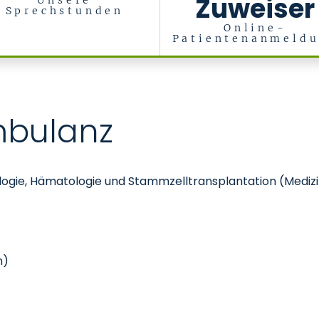
Zuweiser
Unsere
Sprechstunden
Online-
Patientenanmeld
lltransplantation (Med. Klinik IV)
mbulanz
logie, Hämatologie und Stammzelltransplantation (Medizini
n)