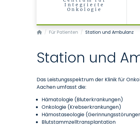
Centrum für
Integrierte
Onkologie
Klinik für Onkologie, Hämatologie und Stammze
Für Patienten
Station und Ambulanz
Station und A
Das Leistungsspektrum der Klinik für Onko
Aachen umfasst die:
Hämatologie (Bluterkrankungen)
Onkologie (Krebserkrankungen)
Hämostaseologie (Gerinnungsstörunge
Blutstammzelltransplantation