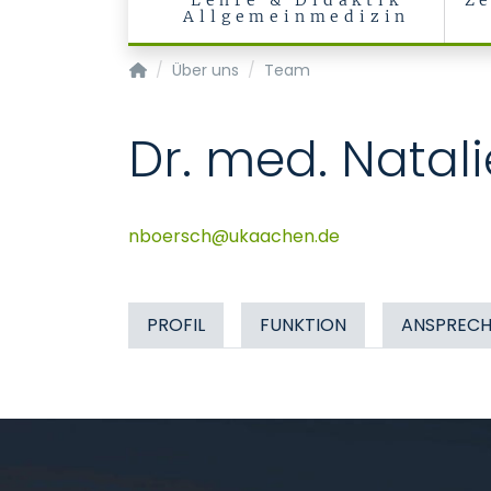
Lehre & Didaktik
Ze
Allgemeinmedizin
Institut für Digitale Allgemeinmedizin
Über uns
Team
Dr. med. Natal
nboersch
ukaachen
de
PROFIL
FUNKTION
ANSPRECH