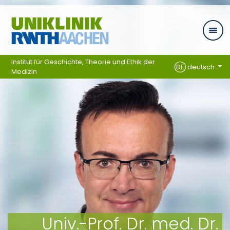
Zum Inhalt springen
Institut für Geschichte, Theorie und Ethik der
DE
deutsch
Medizin
Univ.-Prof. Dr. med. Dr.