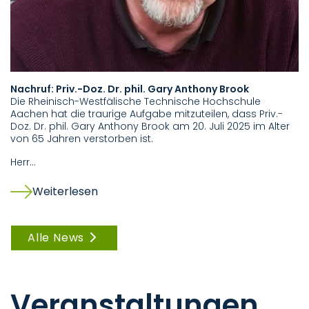
Nachruf: Priv.-Doz. Dr. phil. Gary Anthony Brook
U
Die Rheinisch-Westfälische Technische Hochschule
P
Aachen hat die traurige Aufgabe mitzuteilen, dass Priv.-
Di
Doz. Dr. phil. Gary Anthony Brook am 20. Juli 2025 im Alter
P
von 65 Jahren verstorben ist.
d
in
Herr…
Weiterlesen
Alle News
Veranstaltungen