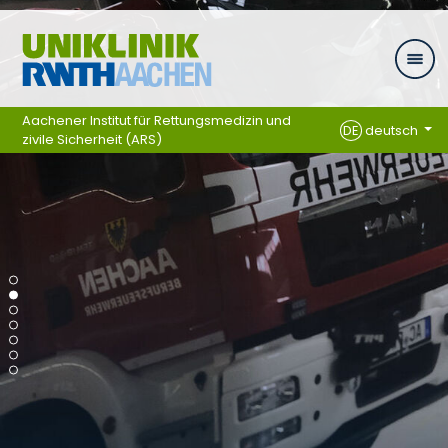
Zum Inhalt springen
Aachener Institut für Rettungsmedizin und
DE
deutsch
zivile Sicherheit (ARS)