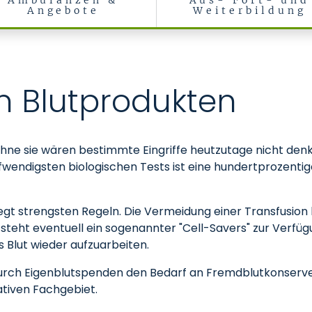
Ambulanzen &
Aus- Fort- und
Angebote
Weiterbildung
n Blutprodukten
Ohne sie wären bestimmte Eingriffe heutzutage nicht denkb
fwendigsten biologischen Tests ist eine hundertprozentige
t strengsten Regeln. Die Vermeidung einer Transfusion ha
steht eventuell ein sogenannter "Cell-Savers" zur Verfügun
 Blut wieder aufzuarbeiten.
 durch Eigenblutspenden den Bedarf an Fremdblutkonserve
ativen Fachgebiet.