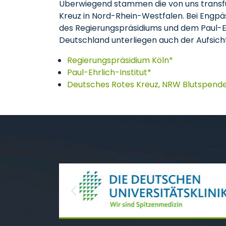
Überwiegend stammen die von uns transfu
Kreuz in Nord-Rhein-Westfalen. Bei Engpä
des Regierungspräsidiums und dem Paul-Ehr
Deutschland unterliegen auch der Aufsicht
Regierungspräsidium Köln*
Paul-Ehrlich-Institut*
Deutsches Rotes Kreuz, NRW Blutspende
Previous