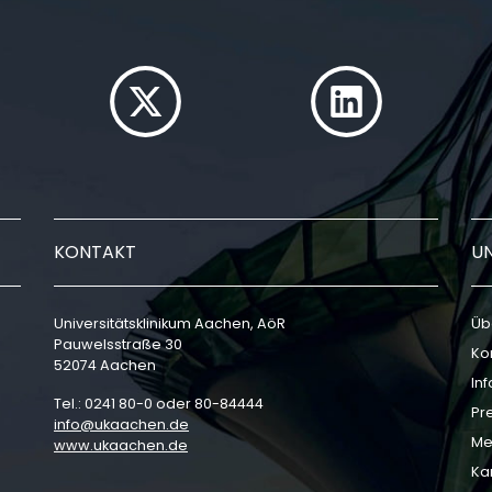
KONTAKT
U
Universitätsklinikum Aachen, AöR
Üb
Pauwelsstraße 30
Ko
52074 Aachen
In
Tel.: 0241 80-0 oder 80-84444
Pr
info
ukaachen
de
Me
www.ukaachen.de
Ka