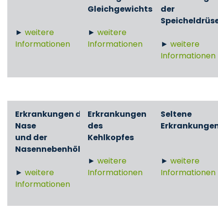
Gleichgewichtssinns
der
Speicheldrüs
►
weitere
►
weitere
Informationen
Informationen
►
weitere
Informationen
Erkrankungen der
Erkrankungen
Seltene
Nase
des
Erkrankunge
und der
Kehlkopfes
Nasennebenhöhlen
►
weitere
►
weitere
►
weitere
Informationen
Informationen
Informationen