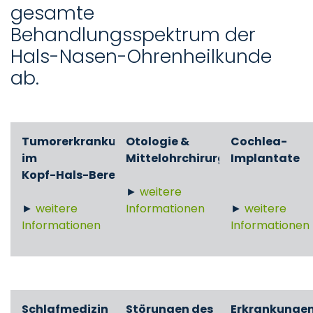
gesamte
Behandlungsspektrum der
Hals-Nasen-Ohrenheilkunde
ab.
Tumorerkrankungen
Otologie &
Cochlea-
im
Mittelohrchirurgie
Implantate
Kopf-Hals-Bereich
►
weitere
►
weitere
Informationen
►
weitere
Informationen
Informationen
Schlafmedizin
Störungen des
Erkrankunge