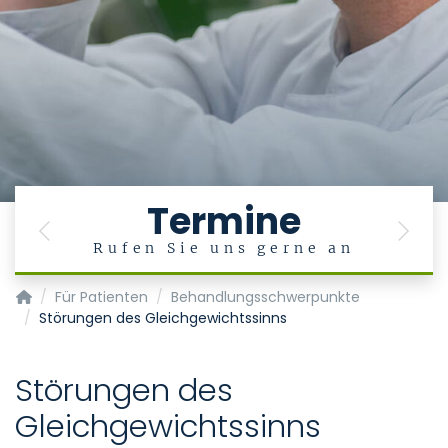
Termine
Previous
Next
Rufen Sie uns gerne an
Klinik für Hals-, Nasen-, Ohrenheilkunde, Phoniatrie und Päd
Für Patienten
Behandlungsschwerpunkte
Störungen des Gleichgewichtssinns
Störungen des
Gleichgewichtssinns