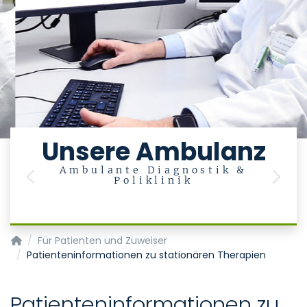
Unsere Ambulanz
Ambulante Diagnostik &
Poliklinik
Previous
Next
M
Klinik für Nuklearmedizin
Für Patienten und Zuweiser
Patienteninformationen zu stationären Therapien
Patienteninformationen zu