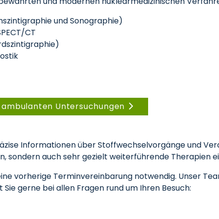
 bewährten und modernen nuklearmedizinischen Verfahr
enszintigraphie und Sonographie)
 SPECT/CT
rdszintigraphie)
ostik
n ambulanten Untersuchungen
räzise Informationen über Stoffwechselvorgänge und Ver
n, sondern auch sehr gezielt weiterführende Therapien ei
ne vorherige Terminvereinbarung notwendig. Unser Team 
zt Sie gerne bei allen Fragen rund um Ihren Besuch: