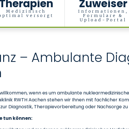
Therapien
Zuweiser
Medizinisch
Informationen,
optimal versorgt
Formulare &
Upload-Portal
nz – Ambulante Dia
n
zlich willkommen, wenn es um ambulante nuklearmedizinis
r Uniklinik RWTH Aachen stehen wir Ihnen mit fachlicher K
ie zur Diagnostik, Therapievorbereitung oder Nachsorge 
e tun können: