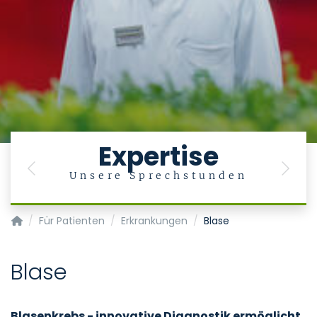
Expertise
Previous
Next
Unsere Sprechstunden
Klinik für Urologie und Kinderurologie
Für Patienten
Erkrankungen
Blase
Blase
Blasenkrebs - innovative Diagnostik ermöglicht