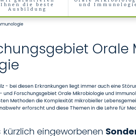
Wir garantieren
Orale Mikrobiolog
Ihnen die beste
und Immunologi
Ausbildung
 Präventive Zahnheilkunde
Immunologie
chungsgebiet Orale 
gie
dpilz - bei diesen Erkrankungen liegt immer auch eine Stö
und Forschungsgebiet Orale Mikrobiologie und Immunolog
nsten Methoden die Komplexität mikrobieller Lebensgemein
bwehr erforscht und diese Themen in die Lehre für Medi
es kürzlich eingeworbenen
Sonde