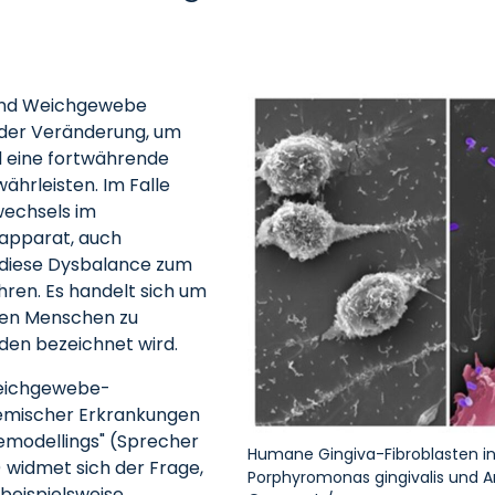
und Weichgewebe
s der Veränderung, um
d eine fortwährende
währleisten. Im Falle
wechsels im
apparat, auch
 diese Dysbalance zum
ühren. Es handelt sich um
ren Menschen zu
iden bezeichnet wird.
ichgewebe-
temischer Erkrankungen
emodellings" (Sprecher
Humane Gingiva-Fibroblasten in
) widmet sich der Frage,
Porphyromonas gingivalis und An
beispielsweise