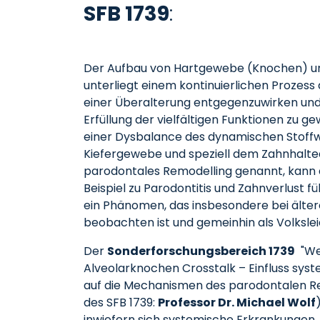
SFB 1739
:
Der Aufbau von Hartgewebe (Knochen) 
unterliegt einem kontinuierlichen Prozes
einer Überalterung entgegenzuwirken un
Erfüllung der vielfältigen Funktionen zu ge
einer Dysbalance des dynamischen Stoff
Kiefergewebe und speziell dem Zahnhalte
parodontales Remodelling genannt, kann
Beispiel zu Parodontitis und Zahnverlust f
ein Phänomen, das insbesondere bei älte
beobachten ist und gemeinhin als Volksle
Der
Sonderforschungsbereich 1739
"We
Alveolarknochen Crosstalk – Einfluss sys
auf die Mechanismen des parodontalen R
des SFB 1739:
Professor Dr. Michael Wolf
inwiefern sich systemische Erkrankungen, 