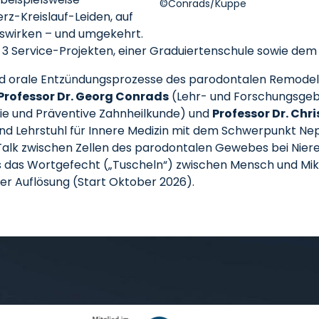
©Conrads/Kuppe
rz-Kreislauf-Leiden, auf
uswirken – und umgekehrt.
, 3 Service-Projekten, einer Graduiertenschule sowie d
 und orale Entzündungsprozesse des parodontalen Remode
Professor Dr. Georg Conrads
(Lehr- und Forschungsgebi
gie und Präventive Zahnheilkunde) und
Professor Dr. Chr
k und Lehrstuhl für Innere Medizin mit dem Schwerpunkt N
alk zwischen Zellen des parodontalen Gewebes bei Nieren
ls das Wortgefecht („Tuscheln“) zwischen Mensch und Mik
her Auflösung (Start Oktober 2026).