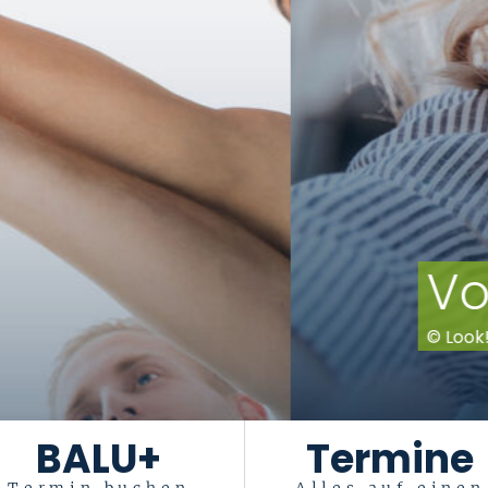
zum Piks
BALU+
Termine