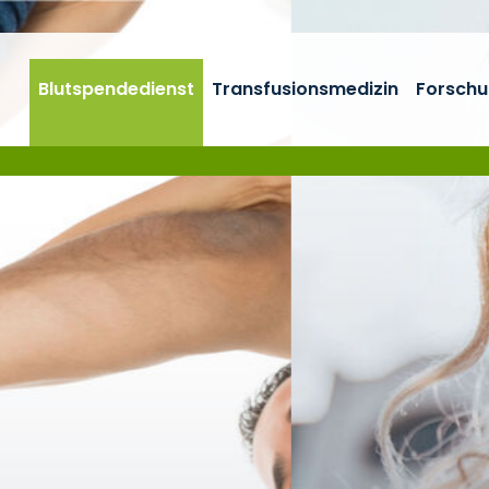
Blutspendedienst
Transfusionsmedizin
Forschu