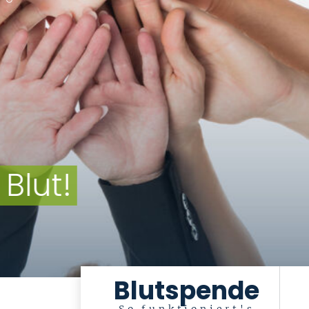
Vor der Ponte 
© Look! – stock.adobe.com
Blutspende