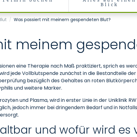
Termin buchen
Alles auf einen
Blick
lut
Was passiert mit meinem gespendeten Blut?
mit meinem gespende
ionen eine Therapie nach Maß praktiziert, sprich es werde
 wird jede Vollblutspende zunächst in die Bestandteile d
 Überprüfung bezüglich des Gehaltes an roten Blutkörperch
philis und weitere Marker.
rozyten und Plasma, wird in erster Linie in der Uniklinik
ich, jedoch immer bei dringendem Bedarf und in Notfalls
ersorgt.
 haltbar und wofür wird es