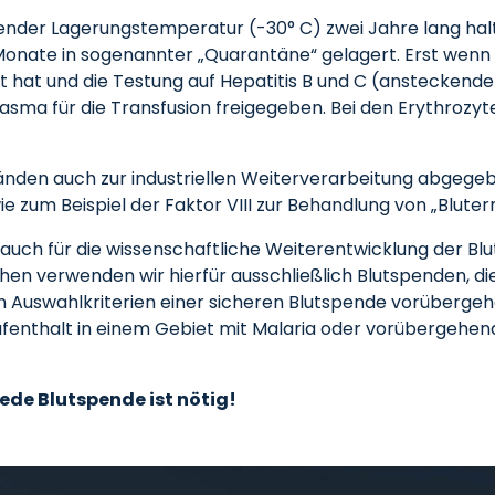
nder Lagerungstemperatur (-30° C) zwei Jahre lang halt
Monate in sogenannter „Quarantäne“ gelagert. Erst wenn 
 hat und die Testung auf Hepatitis B und C (ansteckende G
Plasma für die Transfusion freigegeben. Bei den Erythrozy
den auch zur industriellen Weiterverarbeitung abgegeb
e zum Beispiel der Faktor VIII zur Behandlung von „Blute
ch für die wissenschaftliche Weiterentwicklung der Blu
hen verwenden wir hierfür ausschließlich Blutspenden, d
Auswahlkriterien einer sicheren Blutspende vorübergeh
enthalt in einem Gebiet mit Malaria oder vorübergehen
jede Blutspende ist nötig!