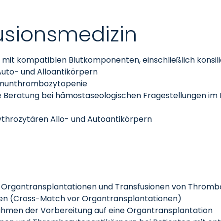
fusionsmedizin
mit kompatiblen Blutkomponenten, einschließlich konsilia
uto- und Alloantikörpern
Immunthrombozytopenie
e Beratung bei hämostaseologischen Fragestellungen im H
throzytären Allo- und Autoantikörpern
rgantransplantationen und Transfusionen von Thromb
ben (Cross-Match vor Organtransplantationen)
hmen der Vorbereitung auf eine Organtransplantation