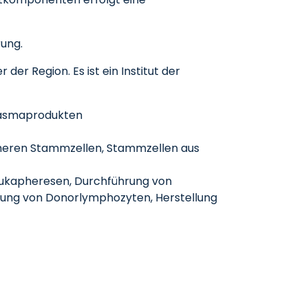
rung.
er Region. Es ist ein Institut der
Plasmaprodukten
pheren Stammzellen, Stammzellen aus
eukapheresen, Durchführung von
lung von Donorlymphozyten, Herstellung