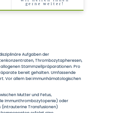
Wir helfen Ihnen
gerne weiter!
disziplinäre Aufgaben der
zytenkonzentraten, Thrombozytapheresen,
d allogenen Stammzellpräparationen. Pro
präparate bereit gehalten. Umfassende
hrt. Vor allem bei immunhämatologischen
zwischen Mutter und Fetus,
tale Immunthrombozytopenie) oder
(intrauterine Transfusionen)
utkomponenten erfolgt eine