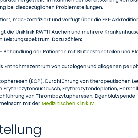
ng bei diesbezüglichen Problemstellungen.
iert, mdc-zertifiziert und verfügt über die EFI-Akkreditie
rgt die Uniklinik RWTH Aachen und mehrere Krankenhäuser d
n Leistungsspektrum. Dazu zählen:
– Behandlung der Patienten mit Blutbestandteilen und 
 als Entnahmezentrum von autologen und allogenen peri
topheresen (ECP), Durchführung von therapeutischen L
 Erythrozytenaustausch, Erythrozytendepletion, Herstel
rchführung von Thrombozytapheresen, Eigenblutspende
emeinsam mit der
Medizinischen Klinik IV
tellung