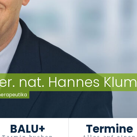
 rer. nat. Hannes Klu
therapeutika
BALU+
Termine