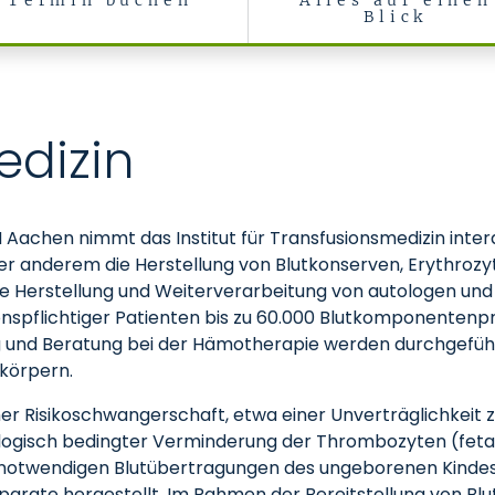
Termin buchen
Alles auf einen
Blick
edizin
H Aachen nimmt das Institut für Transfusionsmedizin inter
ter anderem die Herstellung von Blutkonserven, Erythro
ie Herstellung und Weiterverarbeitung von autologen un
onspflichtiger Patienten bis zu 60.000 Blutkomponenten
ng und Beratung bei der Hämotherapie werden durchgefü
körpern.
er Risikoschwangerschaft, etwa einer Unverträglichkeit 
logisch bedingter Verminderung der Thrombozyten (fe
 notwendigen Blutübertragungen des ungeborenen Kindes 
arate hergestellt. Im Rahmen der Bereitstellung von Bl