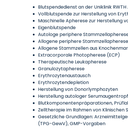
Blutspendedienst an der Uniklinik RWTH
Vollblutspende zur Herstellung von Er
Maschinelle Apherese zur Herstellung 
Eigenblutspende
Autologe periphere Stammzellapherese
Allogene periphere Stammzellapherese
Allogene Stammzellen aus Knochenmark
Extracorporale Photopherese (ECP)
Therapeutische Leukapherese
Granulozytapherese
Erythrozytenaustausch
Erythrozytendepletion
Herstellung von Donorlymphozyten
Herstellung autologer Serumaugentrop
Blutkomponentenpräparationen, Prüflab
Zelltherapie im Rahmen von Klinischen 
Gesetzliche Grundlagen: Arzneimittelg
(TPG-GewV), GMP-Vorgaben