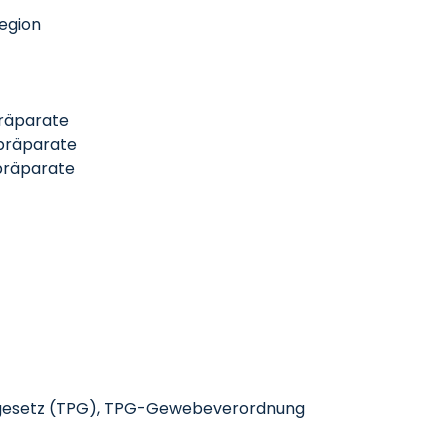
egion
räparate
präparate
präparate
nsgesetz (TPG), TPG-Gewebeverordnung