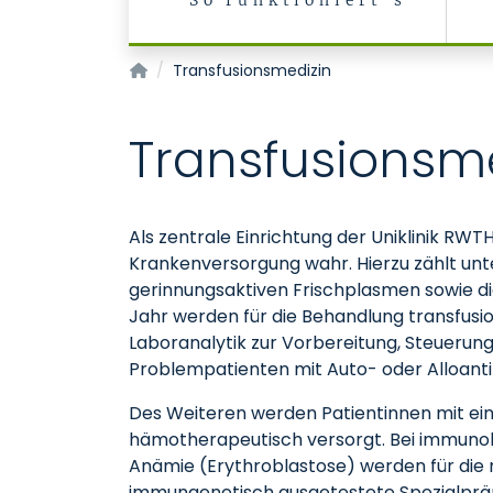
So funktioniert's
Transfusionsmedizin/Blutspendedienst
Transfusionsmedizin
Transfusionsm
Als zentrale Einrichtung der Uniklinik RWT
Krankenversorgung wahr. Hierzu zählt un
gerinnungsaktiven Frischplasmen sowie d
Jahr werden für die Behandlung transfusi
Laboranalytik zur Vorbereitung, Steueru
Problempatienten mit Auto- oder Alloanti
Des Weiteren werden Patientinnen mit ein
hämotherapeutisch versorgt. Bei immuno
Anämie (Erythroblastose) werden für die
immungenetisch ausgetestete Spezialpräp