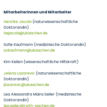
Mitarbeiterinnen und Mitarbeiter
Henrike Jacobi
(naturwissenschaftliche
Doktorandin)
hejacobi
ukaachen
de
Sofie Kaufmann (medizinische Doktorandin)
sokaufmann
ukaachen
de
Kim Keilen (wissenschaftliche Hilfskraft)
Jelena Lazarevic
(naturwissenschaftliche
Doktorandin)
jlazarevic
ukaachen
de
Lea Alessandra Maira Seiler (medizinische
Doktorandin)
lea.seiler
rwth-aachen
de