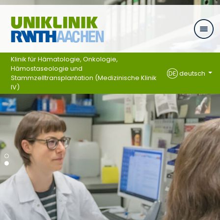
Ga naar navigatie
Klinik für Hämatologie, Onkologie,
Hämostaseologie und
DE
deutsch
Stammzelltransplantation (Medizinische Klinik
IV)