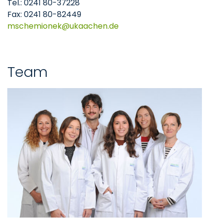
Tel.: 0241 80-37228
Fax: 0241 80-82449
mschemionek
ukaachen
de
Team