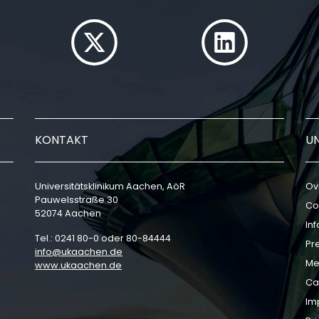
KONTAKT
U
Universitätsklinikum Aachen, AöR
Ov
Pauwelsstraße 30
Co
52074 Aachen
In
Tel.: 0241 80-0 oder 80-84444
Pr
info
ukaachen
de
Me
www.ukaachen.de
Ca
Im