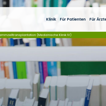
Klinik
Für Patienten
Für Ärzt
mmzelltransplantation (Medizinische Klinik IV)