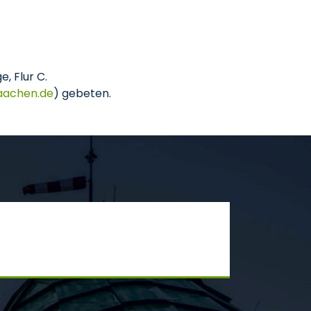
, Flur C.
aachen
de
) gebeten.