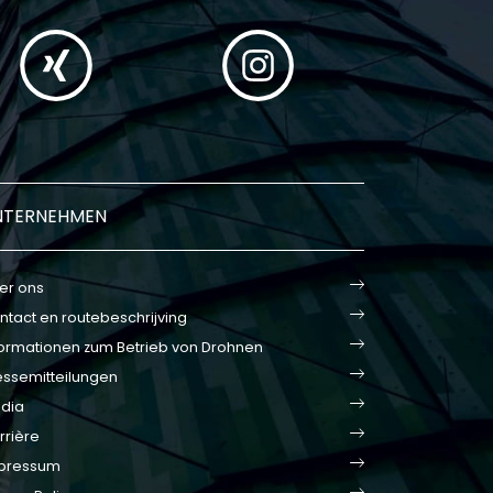
NTERNEHMEN
er ons
ntact en routebeschrijving
formationen zum Betrieb von Drohnen
essemitteilungen
dia
rrière
pressum