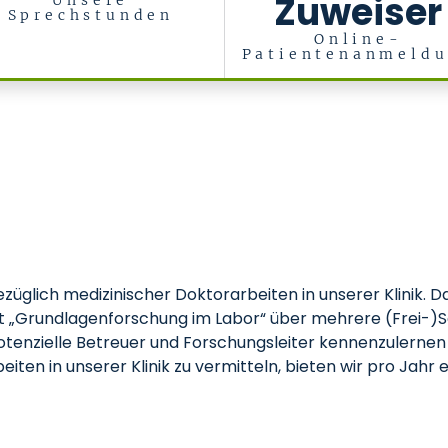
Zuweiser
Unsere
Sprechstunden
Online-
Patientenanmeld
ologie und Stammzelltransplantation (Med. Klinik IV)
üglich medizinischer Doktorarbeiten in unserer Klinik. D
haft „Grundlagenforschung im Labor“ über mehrere (Frei-
otenzielle Betreuer und Forschungsleiter kennenzulernen 
iten in unserer Klinik zu vermitteln, bieten wir pro Jah