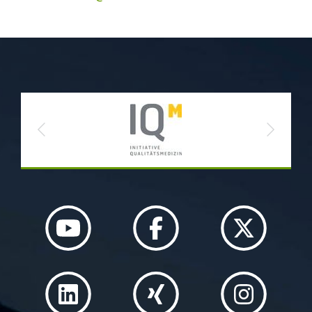
Previous
Next