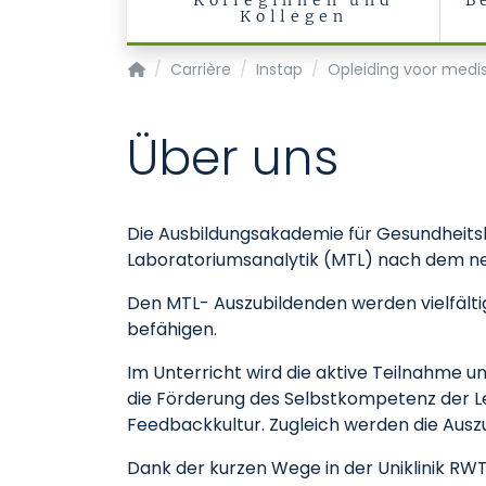
Kolleginnen und
B
Kollegen
Startpagina
Carrière
Instap
Opleiding voor medi
Über uns
Die Ausbildungsakademie für Gesundheitsb
Laboratoriumsanalytik (MTL) nach dem ne
Den MTL- Auszubildenden werden vielfälti
befähigen.
Im Unterricht wird die aktive Teilnahme u
die Förderung des Selbstkompetenz der Ler
Feedbackkultur. Zugleich werden die Ausz
Dank der kurzen Wege in der Uniklinik R