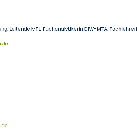
tung, Leitende MTL, Fachanalytikerin DIW-MTA, Fachlehre
n
de
n
de