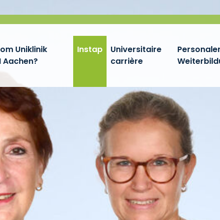
m Uniklinik
Instap
Universitaire
Personalen
 Aachen?
carrière
Weiterbil