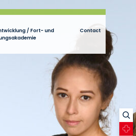
twicklung / Fort- und
Contact
dungsakademie
Zoeke
Noodg