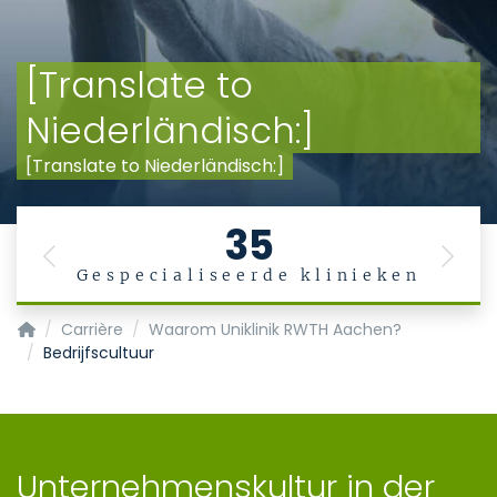
[Translate to
Niederländisch:]
[Translate to Niederländisch:]
35
Previous
Next
Gespecialiseerde klinieken
Startpagina
Carrière
Waarom Uniklinik RWTH Aachen?
Bedrijfscultuur
Unternehmenskultur in der