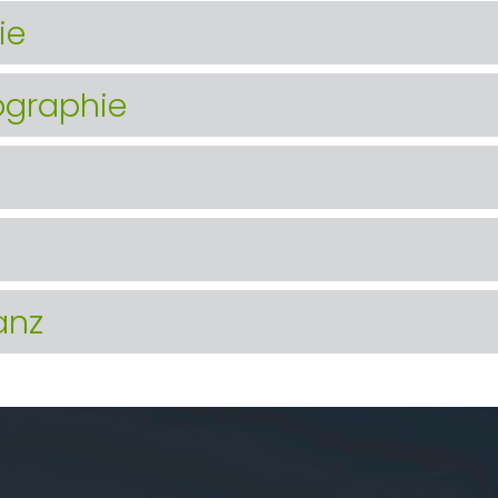
ie
graphie
anz