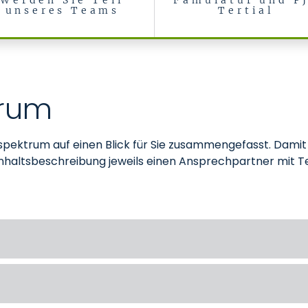
Werden Sie Teil
Famulatur und P
unseres Teams
Tertial
Radiologie
trum
sspektrum auf einen Blick für Sie zusammengefasst. Damit 
Inhaltsbeschreibung jeweils einen Ansprechpartner mit T