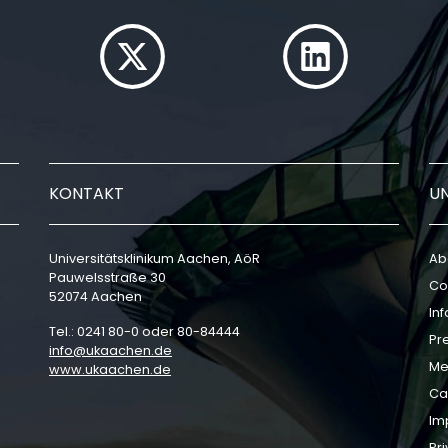
KONTAKT
U
Universitätsklinikum Aachen, AöR
Ab
Pauwelsstraße 30
Co
52074 Aachen
In
Tel.: 0241 80-0 oder 80-84444
Pr
info
ukaachen
de
Me
www.ukaachen.de
Ca
Im
Pri