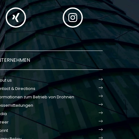
NTERNEHMEN
out us
ntact & Directions
formationen zum Betrieb von Drohnen
essemitteilungen
dia
reer
print
vacy Policy