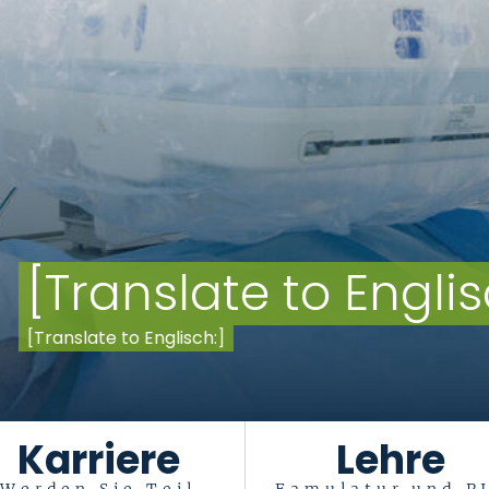
nglisch:]
Karriere
Lehre