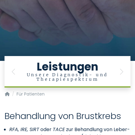
Digitale
Patientenakademie
Unsere Expertinnen und Experten beantworten
Ihre Fragen
Leistungen
Previous
Next
in
Unsere Diagnostik- und
Therapiespektrum
Klinik für Diagnostische und Interventionelle Radiologie
Für Patienten
Behandlung von Brustkrebs
RFA, IRE, SIRT
oder
TACE
zur Behandlung von Leber-