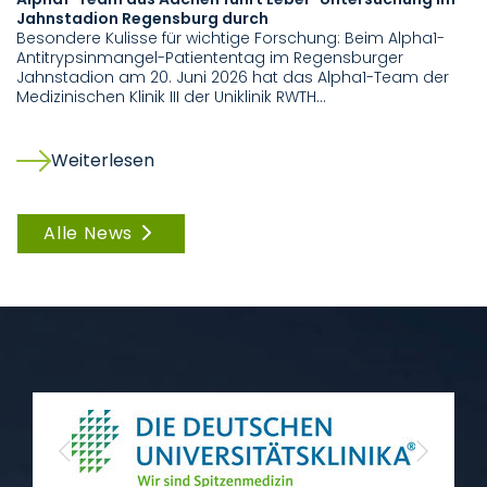
Jahnstadion Regensburg durch
Me
Besondere Kulisse für wichtige Forschung: Beim Alpha1-
au
Antitrypsinmangel-Patiententag im Regensburger
A
Jahnstadion am 20. Juni 2026 hat das Alpha1-Team der
st
Medizinischen Klinik III der Uniklinik RWTH…
Le
ei
Weiterlesen
Alle News
Previous
Next