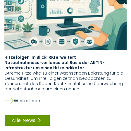
Hitzefolgen im Blick: RKI erweitert
Dr
Notaufnahmesurveillance auf Basis der AKTIN-
D
Infrastruktur um einen Hitzeindikator
Dr
Extreme Hitze wird zu einer wachsenden Belastung für die
Mu
Gesundheit. Um ihre Folgen zeitnah beobachten zu
Aa
können, hat das Robert Koch-Institut seine Überwachung
fü
der Notaufnahmen um einen neuen…
Weiterlesen
Alle News