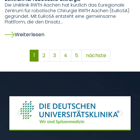
Die Uniklinik RWTH Aachen hat kürzlich das Euregionale
Zentrum für robotische Chirurgie RWTH Aachen (EuRoSA)
gegründet. Mit EuRoSA entsteht eine gemeinsame
Plattform, die den Einsatz…
Weiterlesen
1
2
3
4
5
nächste
Previous
Next