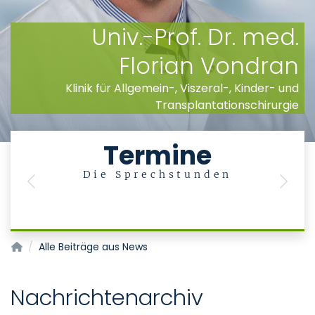
Univ.-Prof. Dr. med.
Florian Vondran
Klinik für Allgemein-, Viszeral-, Kinder- und
Transplantationschirurgie
Termine
Die Sprechstunden
&
Previous
Next
Klinik für Allgemein-, Viszeral-, Kinder- und Transplantations
Alle Beiträge aus News
Nachrichtenarchiv