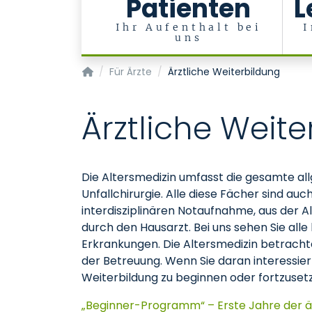
Patienten
L
Ihr Aufenthalt bei
I
uns
Klinik für Altersmedizin (Med. Klinik VI)
Für Ärzte
Ärztliche Weiterbildung
Ärztliche Weit
Die Altersmedizin umfasst die gesamte al
Unfallchirurgie. Alle diese Fächer sind a
interdisziplinären Notaufnahme, aus der A
durch den Hausarzt. Bei uns sehen Sie all
Erkrankungen. Die Altersmedizin betrachte
der Betreuung. Wenn Sie daran interessiert 
Weiterbildung zu beginnen oder fortzusetz
„Beginner-Programm“ – Erste Jahre der ä