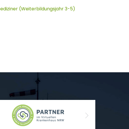
diziner (Weiterbildungsjahr 3-5)
Next