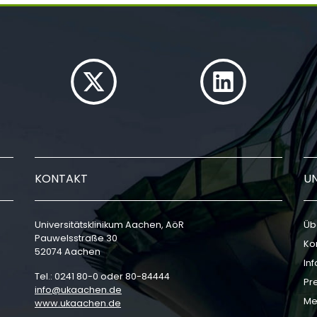
KONTAKT
U
Universitätsklinikum Aachen, AöR
Üb
Pauwelsstraße 30
Ko
52074 Aachen
In
Tel.: 0241 80-0 oder 80-84444
Pr
info
ukaachen
de
Me
www.ukaachen.de