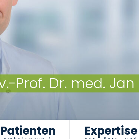
v.-Prof. Dr. med. Jan
Patienten
Expertise