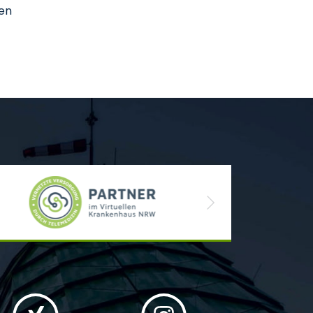
ten
Next