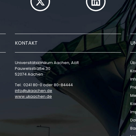
KONTAKT
U
Universitätsklinikum Aachen, AöR
Üb
Pauwelsstraße 30
Ko
52074 Aachen
In
Tel.: 0241 80-0 oder 80-84444
Pr
info
ukaachen
de
Me
www.ukaachen.de
Ka
Im
Da
Bar