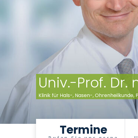
Univ.-Prof. Dr
Klinik für Hals-, Nasen-, Ohrenheilkunde,
Termine