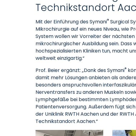
Technikstandort A
®
Mit der Einführung des Symani
Surgical S
Mikrochirurgie auf ein neues Niveau, wie Pr
System wollen wir Vorreiter der nächste
mikrochirurgischer Ausbildung sein. Dass w
hochspezialisierten Kliniken tun, macht un
weltweit einzigartig.“
®
Prof. Beier ergänzt: „Dank des Symani
kön
damit mehr Lösungen anbieten als andere 
besonders anspruchsvollen interfaszikulä
Nerventransfers zu anderen Muskeln sowie
Lymphgefäße bei bestimmten Lymphödemp
Patientenversorgung. Außerdem fügt sich
der Uniklinik RWTH Aachen und der RWTH A
Technikstandort Aachen.“