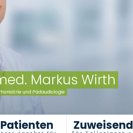
. med. Markus Wirth
 Phoniatrie und Pädaudiologie
Patienten
Zuweisend