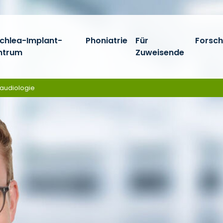
chlea-Implant-
Phoniatrie
Für
Forsc
ntrum
Zuweisende
daudiologie