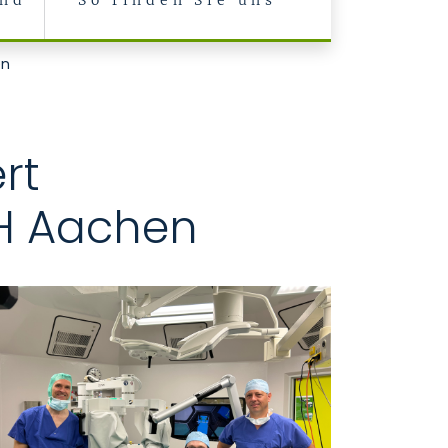
und
So finden Sie uns
en
rt
TH Aachen