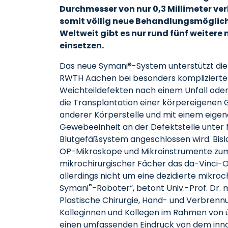
Durchmesser von nur 0,3 Millimeter ve
somit völlig neue Behandlungsmöglich
Weltweit gibt es nur rund fünf weitere
einsetzen.
Das neue Symani®-System unterstützt die M
RWTH Aachen bei besonders komplizierte
Weichteildefekten nach einem Unfall oder
die Transplantation einer körpereigenen
anderer Körperstelle und mit einem eigen
Gewebeeinheit an der Defektstelle unter
Blutgefäßsystem angeschlossen wird. Bisl
OP-Mikroskope und Mikroinstrumente zum E
mikrochirurgischer Fächer das da-Vinci-O
allerdings nicht um eine dezidierte mikroch
®
Symani
-Roboter“, betont Univ.-Prof. Dr. me
Plastische Chirurgie, Hand- und Verbrenn
Kolleginnen und Kollegen im Rahmen von 
einen umfassenden Eindruck von dem inno