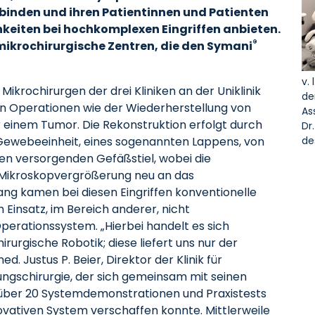
rbinden und ihren Patientinnen und Patienten
keiten bei hochkomplexen Eingriffen anbieten.
®
 mikrochirurgische Zentren, die den Symani
v. 
ikrochirurgen der drei Kliniken an der Uniklinik
de
n Operationen wie der Wiederherstellung von
As
 einem Tumor. Die Rekonstruktion erfolgt durch
Dr
de
 Gewebeeinheit, eines sogenannten Lappens, von
en versorgenden Gefäßstiel, wobei die
 Mikroskopvergrößerung neu an das
ang kamen bei diesen Eingriffen konventionelle
insatz, im Bereich anderer, nicht
perationssystem. „Hierbei handelt es sich
irurgische Robotik; diese liefert uns nur der
d. Justus P. Beier, Direktor der Klinik für
ungschirurgie, der sich gemeinsam mit seinen
über 20 Systemdemonstrationen und Praxistests
vativen System verschaffen konnte. Mittlerweile