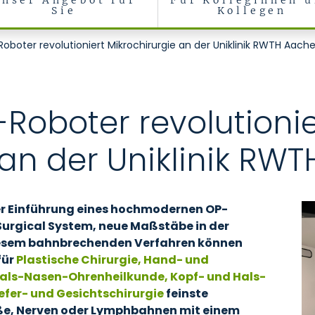
Unser Angebot für
Für Kolleginnen 
Sie
Kollegen
niatrie und Pädaudiologie
oboter revolutioniert Mikrochirurgie an der Uniklinik RWTH Aach
-Roboter revolutionie
 an der Uniklinik RW
der Einführung eines hochmodernen OP-
urgical System, neue Maßstäbe in der
diesem bahnbrechenden Verfahren können
für
Plastische Chirurgie, Hand- und
 Hals-Nasen-Ohrenheilkunde, Kopf- und Hals-
iefer- und Gesichtschirurgie
feinste
ße, Nerven oder Lymphbahnen mit einem