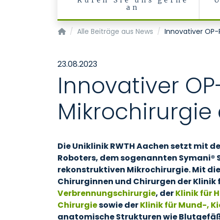
Rufen Sie uns gerne
an
Klinik für Hals-, Nasen-, Ohrenheilkunde, Pho
Alle Beiträge aus News
Innovativer OP-R
23.08.2023
Innovativer OP
Mikrochirurgie
Die Uniklinik RWTH Aachen setzt mit 
Roboters, dem sogenannten Symani® S
rekonstruktiven Mikrochirurgie. Mit 
Chirurginnen und Chirurgen der Klinik 
Verbrennungschirurgie
, der
Klinik für
Chirurgie
sowie der
Klinik für Mund-, K
anatomische Strukturen wie Blutgefä