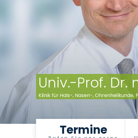
Univ.-Prof. Dr
Klinik für Hals-, Nasen-, Ohrenheilkunde,
Termine