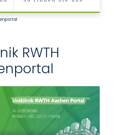
und
So finden Sie uns
enportal
inik RWTH
enportal