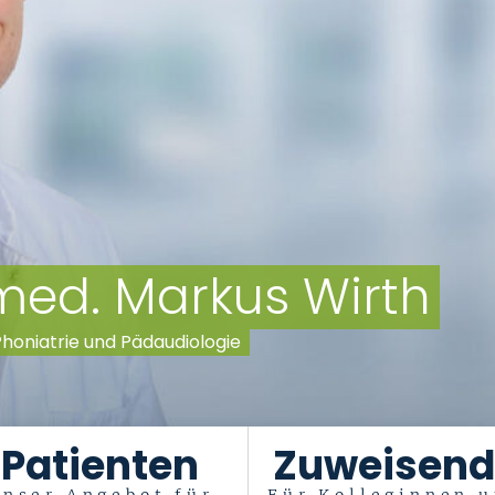
. med. Markus Wirth
 Phoniatrie und Pädaudiologie
Patienten
Zuweisend