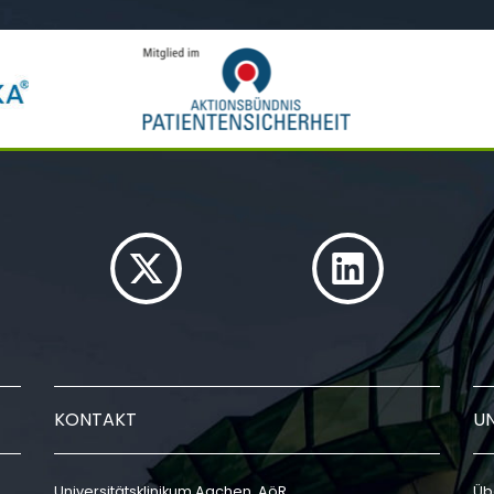
KONTAKT
U
Universitätsklinikum Aachen, AöR
Üb