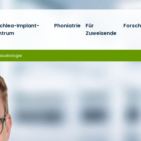
chlea-Implant-
Phoniatrie
Für
Forsc
ntrum
Zuweisende
daudiologie