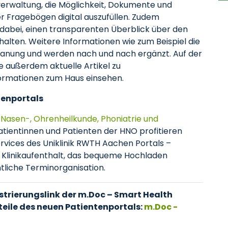
erwaltung, die Möglichkeit, Dokumente und
 Fragebögen digital auszufüllen. Zudem
 dabei, einen transparenten Überblick über den
halten. Weitere Informationen wie zum Beispiel die
n Planung und werden nach und nach ergänzt. Auf der
te außerdem aktuelle Artikel zu
ormationen zum Haus einsehen.
ntenportals
-, Nasen-, Ohrenheilkunde, Phoniatrie und
Patientinnen und Patienten der HNO profitieren
rvices des Uniklinik RWTH Aachen Portals –
n Klinikaufenthalt, das bequeme Hochladen
tliche Terminorganisation.
istrierungslink der m.Doc – Smart Health
teile des neuen Patientenportals:
m.Doc -