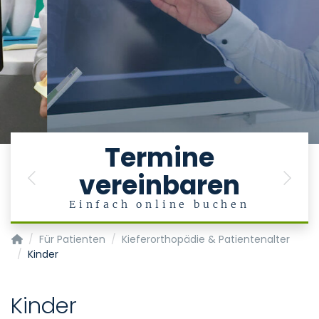
Termine
vereinbaren
Previous
Next
en
Einfach online buchen
Klinik für Kieferorthopädie
Für Patienten
Kieferorthopädie & Patientenalter
Kinder
Kinder