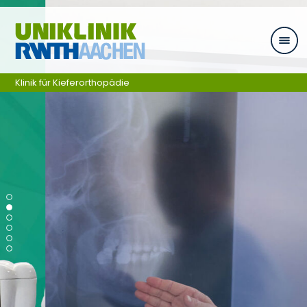
Zum Inhalt springen
Klinik für Kieferorthopädie