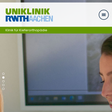
Zum Inhalt springen
Klinik für Kieferorthopädie